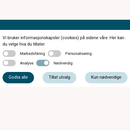
Kontakt oss
Vi bruker informasjonskapsler (cookies) på sidene våre. Her kan
du velge hva du tillater.
Markedsføring
Personalisering
Markedsføring
Personalisering
Analyse
Nødvendig
35 52 54 95
Analyse
Nødvendig
Godta alle
Tillat utvalg
Kun nødvendige
firmapost@lorgnetten.com
Kverndalsg. 2A, 3717 Skien