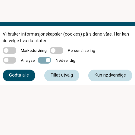
Vi bruker informasjonskapsler (cookies) på sidene våre. Her kan
Kontakt oss
du velge hva du tillater.
Markedsføring
Personalisering
Markedsføring
Personalisering
Analyse
Nødvendig
Analyse
Nødvendig
35 52 54 95
Godta alle
Tillat utvalg
Kun nødvendige
firmapost@lorgnetten.com