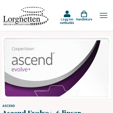
Logg inn
Handlekurv
nettbutikk
ASCEND
Ascend Evolve+, 6 linser