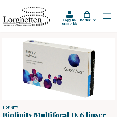
Logg inn
Handlekurv
nettbutikk
BIOFINITY
Biofinity Multifocal D, 6 linser