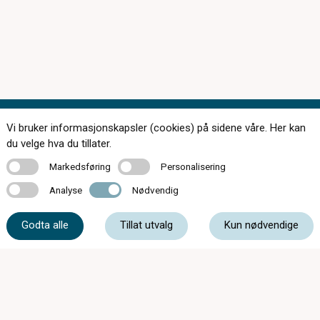
Vi bruker informasjonskapsler (cookies) på sidene våre. Her kan
Kontakt oss
du velge hva du tillater.
Markedsføring
Personalisering
Markedsføring
Personalisering
Analyse
Nødvendig
Analyse
Nødvendig
35 52 54 95
Godta alle
Tillat utvalg
Kun nødvendige