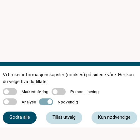
Vi bruker informasjonskapsler (cookies) på sidene våre. Her kan
Kontakt oss
du velge hva du tillater.
Markedsføring
Personalisering
Markedsføring
Personalisering
Analyse
Nødvendig
Analyse
Nødvendig
35 52 54 95
Godta alle
Tillat utvalg
Kun nødvendige