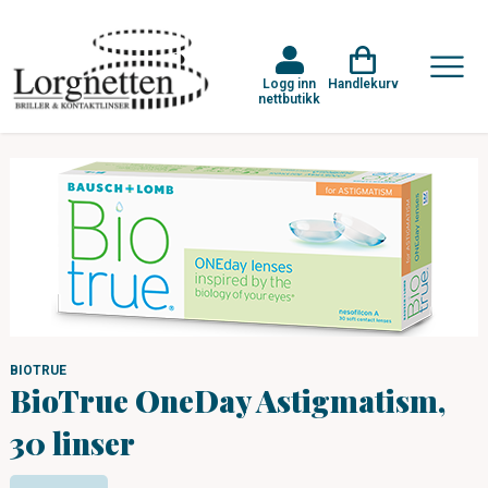
Logg inn
Handlekurv
nettbutikk
BIOTRUE
BioTrue OneDay Astigmatism,
30 linser