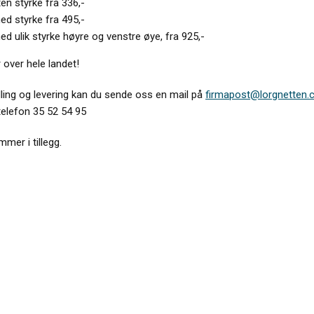
ten styrke fra 336,-
ed styrke fra 495,-
ed ulik styrke høyre og venstre øye, fra 925,-
r over hele landet!
lling og levering kan du sende oss en mail på
firmapost@lorgnetten
telefon 35 52 54 95
mer i tillegg.