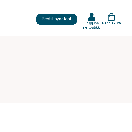
Bestill synstest
Logg inn
Handlekurv
nettbutikk