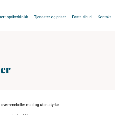
sert optikerklinikk
Tjenester og priser
Faste tilbud
Kontakt
er
r svømmebriller med og uten styrke.