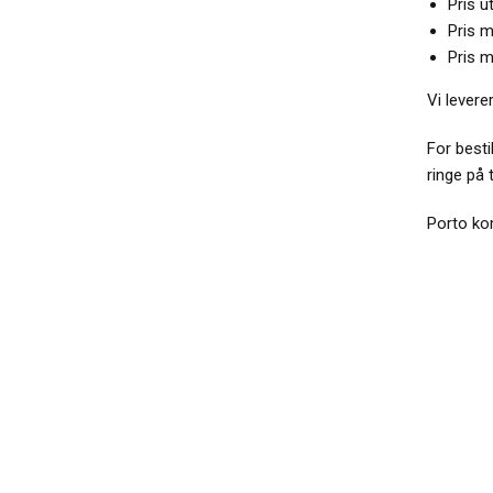
Pris u
Pris m
Pris m
Vi levere
For besti
ringe på 
Porto kom